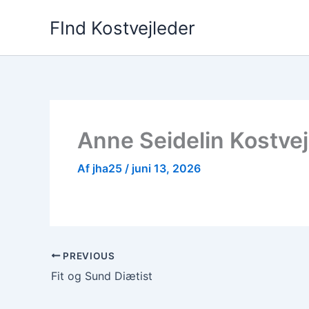
Gå
FInd Kostvejleder
til
indholdet
Anne Seidelin Kostve
Af
jha25
/
juni 13, 2026
PREVIOUS
Fit og Sund Diætist