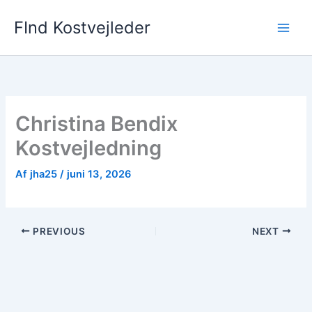
Gå
FInd Kostvejleder
til
indholdet
Christina Bendix
Kostvejledning
Af
jha25
/
juni 13, 2026
PREVIOUS
NEXT