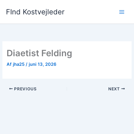
Gå
FInd Kostvejleder
til
indholdet
Diaetist Felding
Af
jha25
/
juni 13, 2026
PREVIOUS
NEXT