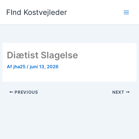
Gå
FInd Kostvejleder
til
indholdet
Diætist Slagelse
Af
jha25
/
juni 13, 2026
PREVIOUS
NEXT