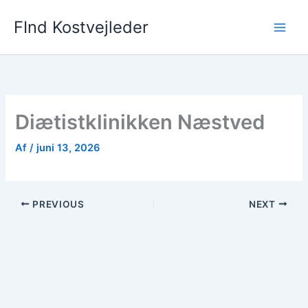
Gå
FInd Kostvejleder
til
indholdet
Diætistklinikken Næstved
Af
/
juni 13, 2026
PREVIOUS
NEXT