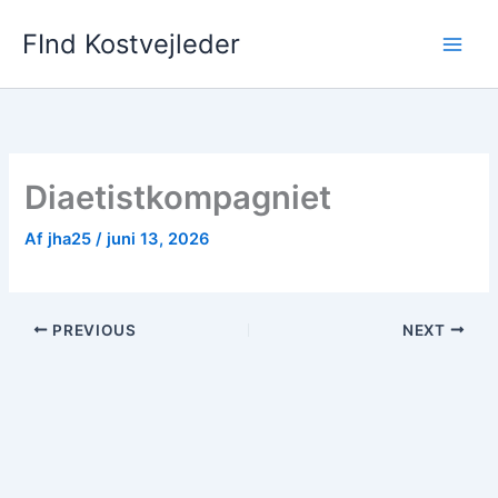
Gå
FInd Kostvejleder
til
indholdet
Diaetistkompagniet
Af
jha25
/
juni 13, 2026
PREVIOUS
NEXT