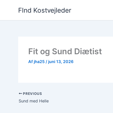
Gå
FInd Kostvejleder
til
indholdet
Fit og Sund Diætist
Af
jha25
/
juni 13, 2026
PREVIOUS
Sund med Helle