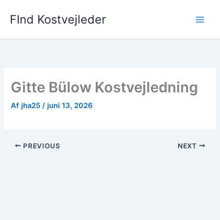
Gå
FInd Kostvejleder
til
indholdet
Gitte Bülow Kostvejledning
Af
jha25
/
juni 13, 2026
PREVIOUS
NEXT