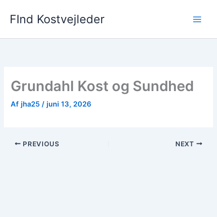
Gå
FInd Kostvejleder
til
indholdet
Grundahl Kost og Sundhed
Af
jha25
/
juni 13, 2026
PREVIOUS
NEXT