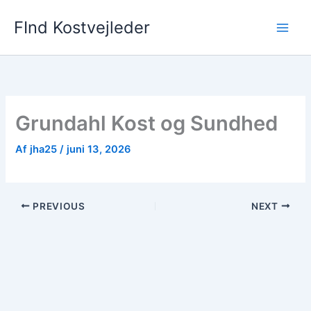
Gå
FInd Kostvejleder
til
indholdet
Grundahl Kost og Sundhed
Af
jha25
/
juni 13, 2026
PREVIOUS
NEXT