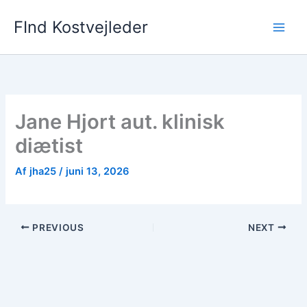
Gå
FInd Kostvejleder
til
indholdet
Jane Hjort aut. klinisk
diætist
Af
jha25
/
juni 13, 2026
PREVIOUS
NEXT