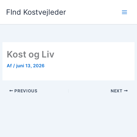
Gå
FInd Kostvejleder
til
indholdet
Kost og Liv
Af
/
juni 13, 2026
PREVIOUS
NEXT