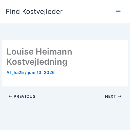
Gå
FInd Kostvejleder
til
indholdet
Louise Heimann
Kostvejledning
Af
jha25
/
juni 13, 2026
PREVIOUS
NEXT