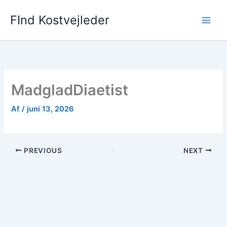
Gå
FInd Kostvejleder
til
indholdet
MadgladDiaetist
Af
/
juni 13, 2026
PREVIOUS
NEXT