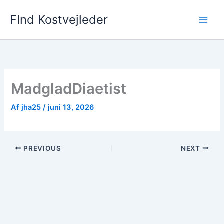
Gå
FInd Kostvejleder
til
indholdet
MadgladDiaetist
Af
jha25
/
juni 13, 2026
PREVIOUS
NEXT