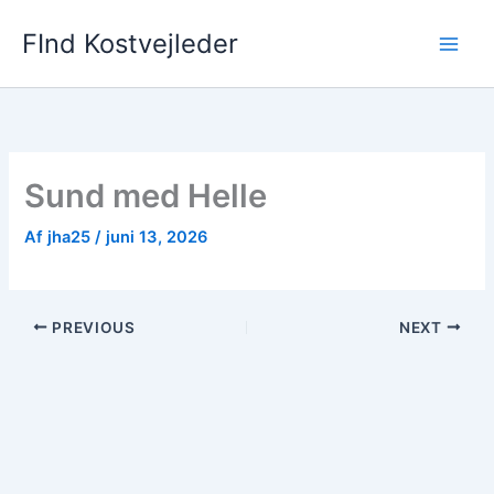
Gå
FInd Kostvejleder
til
indholdet
Sund med Helle
Af
jha25
/
juni 13, 2026
PREVIOUS
NEXT