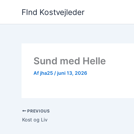
Gå
FInd Kostvejleder
til
indholdet
Sund med Helle
Af
jha25
/
juni 13, 2026
PREVIOUS
Kost og Liv