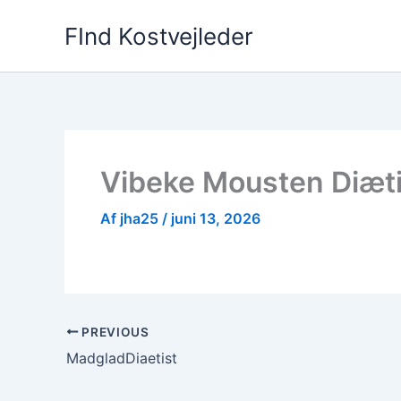
Gå
FInd Kostvejleder
til
indholdet
Vibeke Mousten Diæti
Af
jha25
/
juni 13, 2026
PREVIOUS
MadgladDiaetist