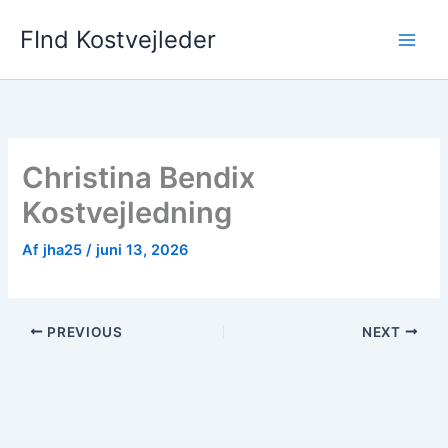
Gå
FInd Kostvejleder
til
indholdet
Christina Bendix
Kostvejledning
Af
jha25
/
juni 13, 2026
PREVIOUS
NEXT