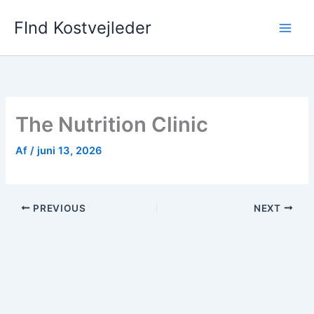
Gå
FInd Kostvejleder
til
indholdet
The Nutrition Clinic
Af
/
juni 13, 2026
PREVIOUS
NEXT