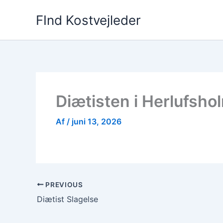
Gå
FInd Kostvejleder
til
indholdet
Diætisten i Herlufsho
Af
/
juni 13, 2026
PREVIOUS
Diætist Slagelse