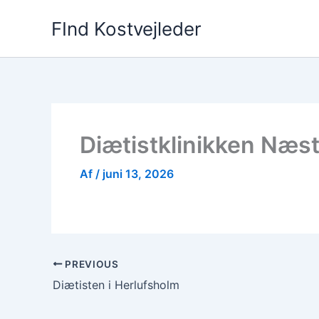
Gå
FInd Kostvejleder
til
indholdet
Diætistklinikken Næs
Af
/
juni 13, 2026
PREVIOUS
Diætisten i Herlufsholm