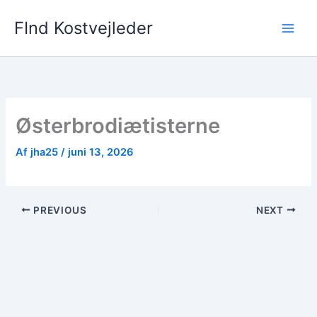
Gå
FInd Kostvejleder
til
indholdet
Østerbrodiætisterne
Af
jha25
/
juni 13, 2026
PREVIOUS
NEXT