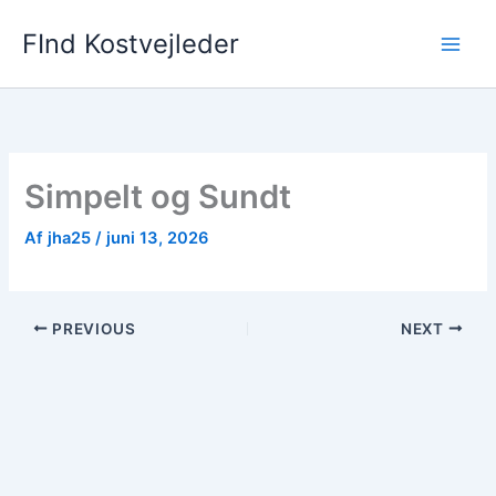
Gå
FInd Kostvejleder
til
indholdet
Simpelt og Sundt
Af
jha25
/
juni 13, 2026
PREVIOUS
NEXT